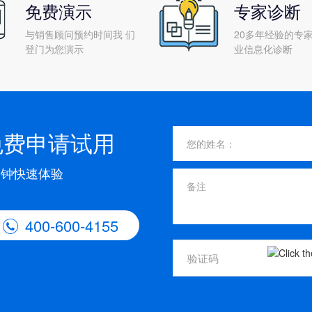
免费演示
专家诊断
与销售顾问预约时间我 们
20多年经验的专家
登门为您演示
业信息化诊断
免费申请试用
分钟快速体验
400-600-4155
