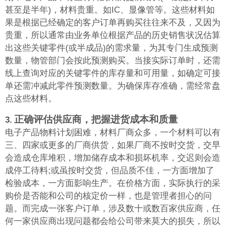
甚至是半年)，材料贵重。如IC、显像管等。这些材料如
果是根据已经确定的客户订单再购买往往来不及，又因为
贵重，所以通常由业务单位根据产品的历史销售状况估算
出这些关键零件(或半成品)的需求量，为其专门生成预测
数量，物管部门会按此预测购买。当接实际订单时，还需
线上查询对应的关键零件的库存量和可用量，如确定可接
单还需冲减此零件预测数量。为确保库存准确，需经常盘
点这些材料。
正确评估供应商，把握进货成本和质量
3.
电子产品物料计划困难，材料厂商众多，一个材料可以有
三、四家或更多的厂商供货，如果厂商不按时交货，交早
会造成仓库堆积，增加储存成本和损坏机率，交迟则会造
成停工待料;或虽按时交货，但品质不佳，一方面增加了
检验成本，一方面影响生产。在价格方面，实际执行的采
购价是否能和公司的核定价一样，也是管理者担心的问
题。而完成一张客户订单，涉及数十或数百家供应商，任
何一家供应商出现问题都会给公司带来莫大的损失，所以