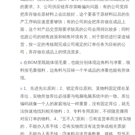
的要求。3、公司供应链库存策略偏向问题：有的公司觉得
把库存做在原材料上会比较好，这个要基于原材料以后的生
产工序响应速度要够快；有的公司则会把库存做在成品上
面，这个对产品交货期要求较高的公司会用得比较多；同时
也跟公司的销售政策和销售环境有关，对于那些进行渠道铺
货，按一定的考核期完成公司规定的订单任务为目标的公
司，库存做在成品上的情况居多。
在BOM里既能体现毛重，也能分别体现边角料与净重，领
u
料按毛重领料，边角料与压铸一个半成品的净重也能有所体
现。
1、先进先出原则；2、锁定库位原则。某物料固定摆在某
u
库位，实物所放库位必须要与电脑电脑系统中的一致。库位
编码就像一个人的家庭地址一样重要，没有固定库位，就无
法快速地找到相关物料；3、专料专用原则，不得随意挪用
对应订单的物料。4、"五不入"原则：①有送货单而没有实物
的，不能办入库手续；②有实物而没有送货单或相关票据
的，不能办入库手续；③来料与送货单数量、规格、型号不