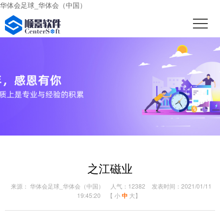
华体会足球_华体会（中国）
之江磁业
来源： 华体会足球_华体会（中国）
人气：12382
发表时间：2021/01/11
19:45:20
【
小
中
大
】