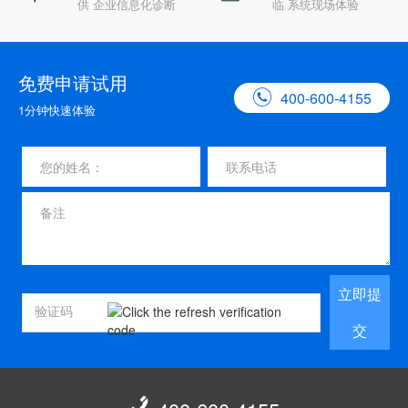
供 企业信息化诊断
临 系统现场体验
免费申请试用

400-600-4155
1分钟快速体验
立即提
交
