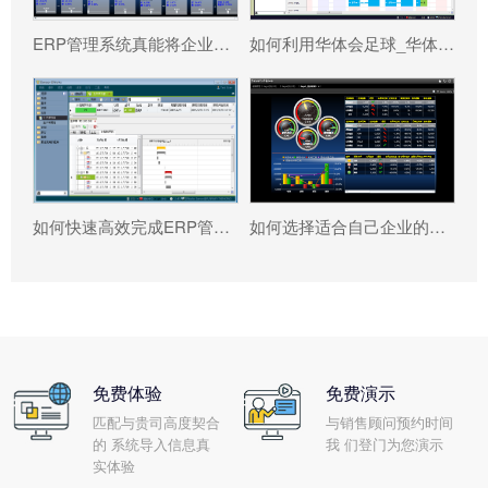
ERP管理系统真能将企业数据转化为可执行决策吗?
如何利用华体会足球_华体会（中国） 系统更好提升企业运营效率?
如何快速高效完成ERP管理系统配置?
如何选择适合自己企业的华体会足球_华体会（中国） ?
免费体验
免费演示
匹配与贵司高度契合
与销售顾问预约时间
的 系统导入信息真
我 们登门为您演示
实体验