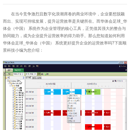
在当今竞争激烈且数字化浪潮席卷的商业环境中，企业要想脱颖
而出、实现可持续发展，提升运营效率是关键所在。而华体会足球_华
体会（中国） 系统作为企业管理的核心工具，正凭借其强大的整合与
协同能力，成为企业提升运营效率的得力助手。那么您知道如何利用
华体会足球_华体会（中国） 系统
更好提升企业的运营效率吗?下面顺
景科技小编为您介绍：