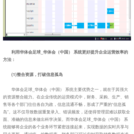
利用华体会足球_华体会（中国） 系统更好提升企业运营效率的
方法：
(1)整合资源，打破信息孤岛
华体会足球_华体会（中国） 系统主要优势之一，就在于其强大
的资源整合能力。在企业传统的运营模式中，财务、采购、生产、销
售等各个部门往往各自为政，信息流通不畅，形成了严重的“信息孤
岛”。这不仅导致数据重复录入、错误频发，还使得管理层难以获取全
面、准确的信息来做出科学决策。而华体会足球_华体会（中国） 系
统能够将企业的各个业务环节紧密连接起来，实现数据的实时共享与