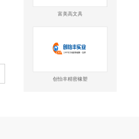
富美高文具
创怡丰精密橡塑