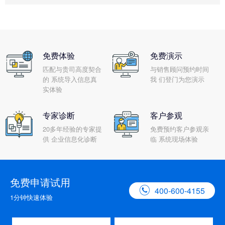
免费体验
免费演示
匹配与贵司高度契合
与销售顾问预约时间
的 系统导入信息真
我 们登门为您演示
实体验
专家诊断
客户参观
20多年经验的专家提
免费预约客户参观亲
供 企业信息化诊断
临 系统现场体验
免费申请试用

400-600-4155
1分钟快速体验