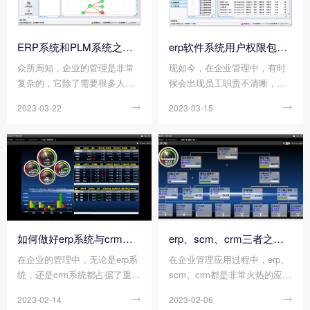
统的真正效用。因此，为了保
顺利的进行。那么您知道如何
证erp软件系统能得以正常发
结合ERP系统更好地完善会计
挥，我们一定要做好相关的后
稽核工作吗?
ERP系统和PLM系统之间的关系是怎样的?
erp软件系统用户权限包括有哪些内容?
期维护工作。
众所周知，企业的管理是非常
现如今，在企业管理中，有时
复杂的，它除了需要很多人才
候会出现员工职责不清晰，授
以外，还有各个方面的系统和
权范围不明确的问题，当出现
2023-03-22

2023-03-15

应用解决方案等等，例如ERP
这些问题时，通常都难以归属
系统和PLM系统的应用。ERP
问题责任人，从而很容易造成
系统和PLM系统在企业应对和
管理上的低效和混乱。因此，e
克服某些所面临的挑战的过程
rp软件系统作为企业的核心管
中，皆扮演着非常重要的角
理系统，只有在用户权限控制
色。
体系上做得足够精细，才能去
适配权责分明的管理制度。那
么您知道erp软件系统用户权限
包括有哪些内容吗?
如何做好erp系统与crm系统的对比分析?
erp、scm、crm三者之间的关系如何?
在企业的管理中，无论是erp系
在企业管理应用过程中，erp、
统，还是crm系统都占据了重要
scm、crm都是非常火热的应用
的地位，并且发挥着不可忽视
系统，虽然这三者之间存在着
2023-02-14

2023-02-06

的作用。erp系统与crm系统两
很大的不同，但无论是erp、sc