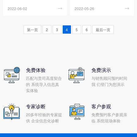
P的发展是企业内部、外部信息
所对应的行业、采取的战略还
2022-06-02

2022-05-26

集成范围的逐步扩大。ERP系
有强调的侧重点都大相径庭，
统构建企业数字化底座，与功
但是它们仍有相同的诞生背
能型管理软件交互，是企业管
景、共同的目标和一致的出发
第一页
2
3
4
5
6
最后一页
理系统的核心。ERP通过与开
点，而且它们都以信息技术作
发接口与企业功能型管...
为实施的支撑，能够通过...
免费体验
免费演示
匹配与贵司高度契合
与销售顾问预约时间
的 系统导入信息真
我 们登门为您演示
实体验
专家诊断
客户参观
20多年经验的专家提
免费预约客户参观亲
供 企业信息化诊断
临 系统现场体验