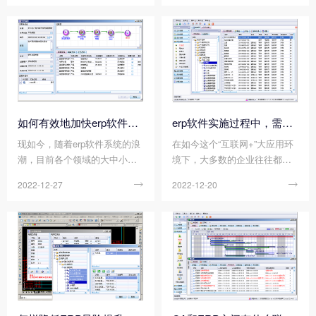
者在关注对象、系统使用者以
m还是crm其根本目标都在于提
及在系统设计这三方面存在着
高企业管理水平，它们对于提
差别和侧重，与此同时，我们
高企业核心竞争力有着重要作
也发现两个系统在功能方面相
用，那么您知道erp、scm、cr
辅相成和相互渗透。因此，为
m三者之间的关系如何吗?
了更好地了解erp系统与crm系
统，我们需要进行对比分析。
那么您知道如何做好erp系统​与
如何有效地加快erp软件系统的实施进展?
erp软件实施过程中，需要遵循哪些原则?
crm系统的对比分析吗?
现如今，随着erp软件系统的浪
在如今这个“互联网+”大应用环
潮，目前各个领域的大中小企
境下，大多数的企业往往都离
业都在竞相实施erp项目，都希
不开erp软件的应用。但是，erp
2022-12-27

2022-12-20

望能通过erp软件系统来提高企
软件的实施是一件非常复杂的
业的管理水平，可以更好地帮
工程，它的成败与否与企业未
助企业增强工作效率，减少生
来的发展前景有着至关重要的
产的成本，给企业带来更高的
联系。因此，如果我们想要成
效益。但是由于erp软件系统的
功实施erp软件，就必须要遵循
实施是一项大工程，实施进度
相关的原则，才能更好地提高
有时会比较慢，因此，有时候
实施的成功率。那么您知道erp
我们需要通过一些方法来有效
软件实施过程中，需要遵循哪
地加快erp软件系统的实施进
些原则吗?