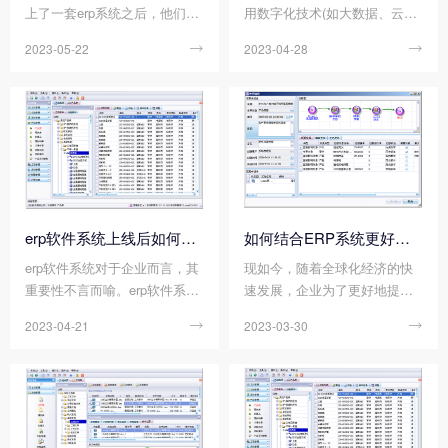
上了一套erp系统之后，他们一
用数字化技术(如大数据、云计
般都会再上一套wms系统。虽
算、人工智能等)来推动企业组
2023-05-22

2023-04-28

然，这两者都可以为企业管理
织转变业务模式，组织架构，
提供很好的服务，但两者之间
华体会足球_华体会（中国）等
存在的不同之外还是比较大
的变革措施，如衍生出的智能
的。那么您知道erp系统和wms
制造、智慧城市等概念。而erp
系统之间，有什么不同吗?
系统正是凭借智能化、数字化
的特点，不断帮助企业升级管
理模式以及管理流程，使得企
业更快进行数字化转型，推动
企业更快更好发展，是很多企
erp软件系统上线后如何做好后期维护工作?
如何结合ERP系统更好地完善会计稽核工作?
业正在实现数字化转型的有效
erp软件系统对于企业而言，其
现如今，随着全球化经济的快
措施之一。
重要性不言而喻。erp软件系统
速发展，企业为了更好地提高
上线后，可以整合企业资源，
的经济效益，都开始应用ERP
2023-04-21

2023-03-30

实现合理管理，连接企业之间
系统对企业进行管理。尤其是
的业务，大大提高了部门之间
在会计稽核方面，我们也可以
的沟通效率，给企业带来很大
通过结合ERP系统进行有效改
的便利。然而，如果erp软件系
善，从而更好的提高企业的工
统在上线后，没有后期维护工
作效率，使会计核算资料更加
作，根本就发挥不出erp软件系
具有真实性，让企业工作能够