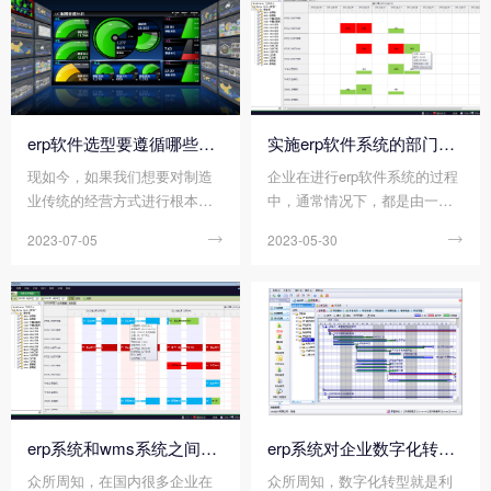
erp软件选型要遵循哪些基本原则?
实施erp软件系统的部门应满足哪些要求?
现如今，如果我们想要对制造
企业在进行erp软件系统的过程
业传统的经营方式进行根本性
中，通常情况下，都是由一个
的变革，使其变得更加合理
部分进行主导的，否则，若erp
2023-07-05

2023-05-30

化、科学化，应用erp软件就是
软件系统项目已经启动了，却
非常好的一个方式，它可以帮
没有明确主导人，各部门虽然
助企业实现信息化管理，非常
都有在参与，但是缺少一个全
利于以后的长期可持续性发
力推动项目的人，将很难在预
展。因此，为了帮助您更好地
计的时间内成功上线erp软件系
选型到合适您使用的erp软件，
统。然而，实施erp软件系统的
我们在选型时需要遵循一些基
部门也并不是随随便便找个部
本原则。那么您知道erp软件选
门就可以主导的，它也需要满
型要遵循哪些基本原则吗?
足相关的要求。那么您知道实
erp系统和wms系统之间，有什么不同?
erp系统对企业数字化转型的影响有哪些?
施erp软件系统的部门应满足哪
众所周知，在国内很多企业在
众所周知，数字化转型就是利
些要求吗?