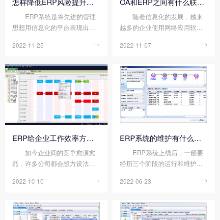
怎样降低ERP风险提升企业管理效率?
OA和ERP之间有什么联系?
展。
ERP系统是将先进的管理
随着信息化的发展，越来
思想用信息化的平台表现出
越多的企业使用网络应用软件
来，它在企业的实施过程不仅
来辅助办公，目的是为了提高
2022-11-25

2022-11-07

仅是信息化改造过程，更重要
工作效率，节省办公时间，促
的是企业管理思想变革的过
进企业经济效益增长，例如O
程。ERP的应用给企业带来的
A、ERP等等。那么OA和ERP
是管理上的规范化、标准化。
之间有什么联系呢?今天顺景华
同样，中小企业ERP系统的...
体会足球_华体会（中国） 小
编就来给大家详...
ERP给企业工作效率方面带来哪些效益?
ERP系统的维护有什么要求?
如今企业间的竞争愈演愈
ERP系统上线后，一般要
烈，许多公司都会想方设法的
经历三个阶段的运行和维护：
提升自身的运营效率，同时也
系统保障、系统优化和系统扩
2022-10-10

2022-06-23

会通过更好的管理公司内部的
展，每个阶段在前期的基础上
资源来提升自身的竞争力。如
完成，前一阶段的工作也同时
果仅仅依靠传统的方法来管理
存在。在操作和维护阶段，我
企业的资源，是无法立足于市
们必须不断地解决在使用ERP