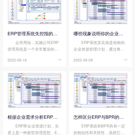
场的，目前许多公司...
系统时遇到的问题。那...
ERP管理系统失控指的是哪些?
哪些现象说明你的企业需要上ERP?
众所周知，实施公司ERP
ERP系统其实就是俗称的
管理系统是一个非常繁杂的项
企业资源管理计划，通过将企
目，而ERP的实施是公司非常
业的各类资源进行信息化的方
2022-06-16

2022-06-09

重要的改革工作，需要公司高
式，不断优化和提升企业的运
度看重。ERP的实施失败对公
转效率。企业ERP系统的体系
司的未来发展前途至关重要，
非常庞大，一般erp厂商可以提
其实施会影响公司的生存。那
供的ERP系统模块，包括进销
么ERP管理系统失控指的...
存系统、订单管理系统...
根据企业需求分析ERP的发展
怎样区分ERP与BPR的关系?
ERP即企业资源计划，实
ERP系统和BPR具有一定
质上是一种新型管理思想，ER
的相似性和关联性，虽然它们