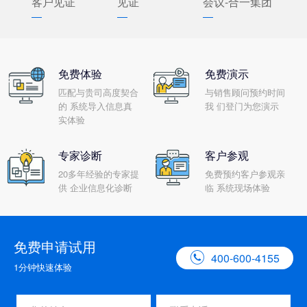
客户见证
见证
会议-合一集团
免费体验
免费演示
匹配与贵司高度契合
与销售顾问预约时间
的 系统导入信息真
我 们登门为您演示
实体验
专家诊断
客户参观
20多年经验的专家提
免费预约客户参观亲
供 企业信息化诊断
临 系统现场体验
免费申请试用

400-600-4155
1分钟快速体验