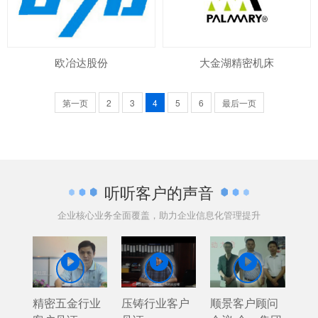
欧冶达股份
大金湖精密机床
第一页
2
3
4
5
6
最后一页
听听客户的声音
企业核心业务全面覆盖，助力企业信息化管理提升



精密五金行业
压铸行业客户
顺景客户顾问